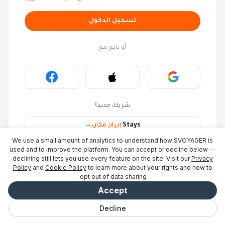
تسجيل الدخول
أو تابع مع
شريك جديد؟
Stays
·
إدراج مكان
→
We use a small amount of analytics to understand how SVOYAGER is
ID Photo
·
كن شريكًا
→
used and to improve the platform. You can accept or decline below —
declining still lets you use every feature on the site. Visit our
Privacy
Policy
and
Cookie Policy
to learn more about your rights and how to
opt out of data sharing.
Accept
Decline