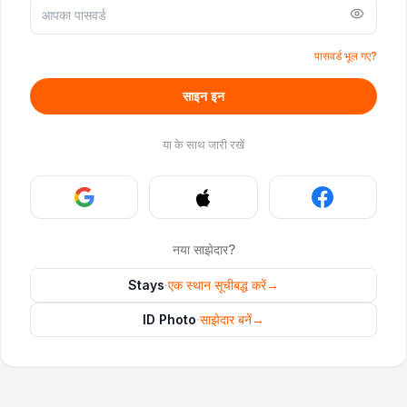
पासवर्ड भूल गए?
साइन इन
या के साथ जारी रखें
नया साझेदार?
Stays
·
एक स्थान सूचीबद्ध करें
→
ID Photo
·
साझेदार बनें
→