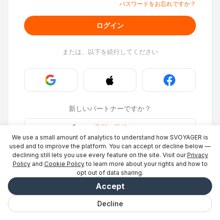
パスワードをお忘れですか？
ログイン
または、以下を続行してください
新しいパートナーですか？
Stays
·
場所を登録する
→
We use a small amount of analytics to understand how SVOYAGER is
ID Photo
·
パートナーになる
→
used and to improve the platform. You can accept or decline below —
declining still lets you use every feature on the site. Visit our
Privacy
Policy
and
Cookie Policy
to learn more about your rights and how to
opt out of data sharing.
Accept
Decline