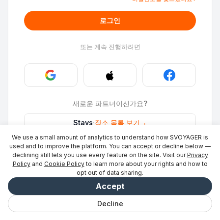
로그인
또는 계속 진행하려면
새로운 파트너이신가요?
Stays
·
장소 목록 보기
→
We use a small amount of analytics to understand how SVOYAGER is
ID Photo
·
파트너가 되기
→
used and to improve the platform. You can accept or decline below —
declining still lets you use every feature on the site. Visit our
Privacy
Policy
and
Cookie Policy
to learn more about your rights and how to
opt out of data sharing.
Accept
Decline