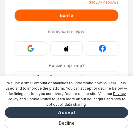
Забыли пароль?
Войти
или войдите через
Новый партнер?
Stays
·
Разместить объект
→
We use a small amount of analytics to understand how SVOYAGER is
ID Photo
·
Стать партнёром
→
used and to improve the platform. You can accept or decline below —
declining still lets you use every feature on the site. Visit our
Privacy
Policy
and
Cookie Policy
to learn more about your rights and how to
opt out of data sharing.
Accept
Decline